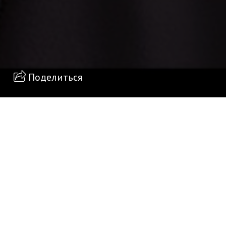
Поделиться
росп., 47, стр. 19, Москва
 четверг, 20:00